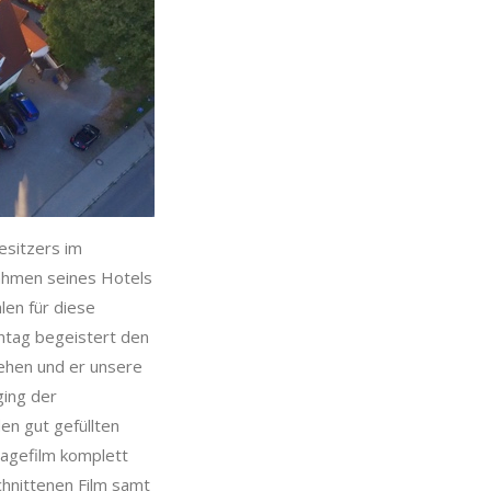
esitzers im
ahmen seines Hotels
len für diese
ntag begeistert den
tehen und er unsere
ging der
en gut gefüllten
agefilm komplett
chnittenen Film samt