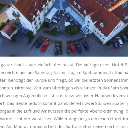
ganz schnell – weil einfach alles passt. Die Anfrage eines Hotel-B
 erreichte uns am Samstag Nachmittag im Spätsommer. Luftaufn
r“ benötigt der Kunde und fragt, ob wir die letzten Sonnenstrah
nnten. Nicht viel Zeit zum Überlegen also. Unser Rückruf am Son
ch wenigen Augenblicken ist klar, dass wir unser Handwerk vers
ert. Das Beste jedoch kommt dann: Bereits zwei Stunden später 
rgau in die Luft und wir nutzten die perfekte Abend-Stimmung, d
warme Licht der westlichen Wälder Augsburgs um einen Hotel-Im
en. Am Montag darauf erhielt der Auftraggeber seinen fertig ges