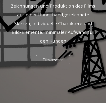
Zeichnungen und Produktion des Films
aus einer Hand, handgezeichnete
Skizzen, individuelle Charaktere und
Bild-Elemente, minimaler Aufwand für
den Kunden
Film ansehen