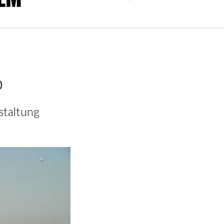
o
staltung