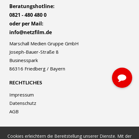
Beratungshotline:
0821 - 480 480 0
oder per Mail:
info@netzfilm.de
Marschall Medien Gruppe GmbH
Joseph-Bauer-Straße 8
Businesspark
86316 Friedberg / Bayern
RECHTLICHES
Impressum
Datenschutz
AGB
Cookies erleichtern die Bereitstellung unserer Dienste. Mit der
© netzfilm.de - Marschall Medien Gruppe GmbH 2020