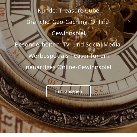
Kunde: Treasure Cube
Branche: Geo-Caching, Online-
Gewinnspiel
Besonderheiten: TV- und Social Media-
Werbespot als Teaser für ein
neuartiges Online-Gewinnspiel
Film ansehen